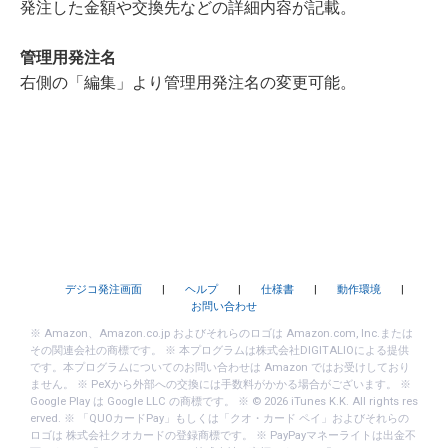
発注した金額や交換先などの詳細内容が記載。
管理用発注名
右側の「編集」より管理用発注名の変更可能。
デジコ発注画面
|
ヘルプ
|
仕様書
|
動作環境
|
お問い合わせ
※ Amazon、Amazon.co.jp およびそれらのロゴは Amazon.com, Inc.または
その関連会社の商標です。 ※ 本プログラムは株式会社DIGITALIOによる提供
です。本プログラムについてのお問い合わせは Amazon ではお受けしており
ません。 ※ PeXから外部への交換には手数料がかかる場合がございます。 ※
Google Play は Google LLC の商標です。 ※ © 2026 iTunes K.K. All rights res
erved. ※ 「QUOカードPay」もしくは「クオ・カード ペイ」およびそれらの
ロゴは 株式会社クオカードの登録商標です。 ※ PayPayマネーライトは出金不