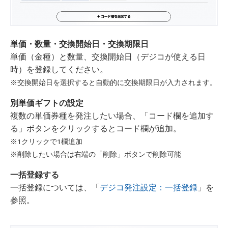
単価・数量・交換開始日・交換期限日
単価（金種）と数量、交換開始日（デジコが使える日
時）を登録してください。
※交換開始日を選択すると自動的に交換期限日が入力されます。
別単価ギフトの設定
複数の単価券種を発注したい場合、「コード欄を追加す
る」ボタンをクリックするとコード欄が追加。
※1クリックで1欄追加
※削除したい場合は右端の「削除」ボタンで削除可能
一括登録する
一括登録については、「
デジコ発注設定：一括登録
」を
参照。