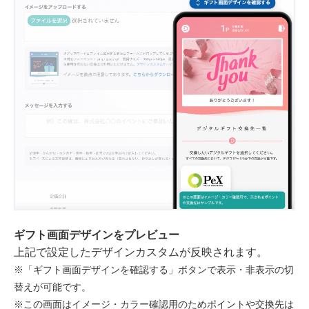
ギフト画面デザインをプレビュー
上記で設定したデザインカスタムが反映されます。
※「ギフト画面デザインを確認する」ボタンで表示・非表示の切
替えが可能です。
※この画面はイメージ・カラー確認用のためポイントや交換先は