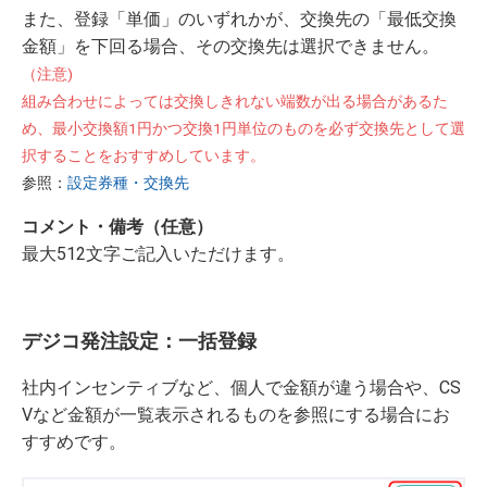
また、登録「単価」のいずれかが、交換先の「最低交換
金額」を下回る場合、その交換先は選択できません。
（注意)
組み合わせによっては交換しきれない端数が出る場合があるた
め、最小交換額1円かつ交換1円単位のものを必ず交換先として選
択することをおすすめしています。
参照：
設定券種・交換先
コメント・備考（任意）
最大512文字ご記入いただけます。
デジコ発注設定：一括登録
社内インセンティブなど、個人で金額が違う場合や、CS
Vなど金額が一覧表示されるものを参照にする場合にお
すすめです。