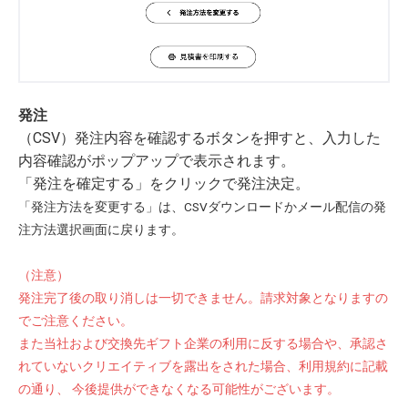
発注
（CSV）発注内容を確認するボタンを押すと、入力した
内容確認がポップアップで表示されます。
「発注を確定する」をクリックで発注決定。
「発注方法を変更する」は、CSVダウンロードかメール配信の発
注方法選択画面に戻ります。
（注意）
発注完了後の取り消しは一切できません。請求対象となりますの
でご注意ください。
また当社および交換先ギフト企業の利用に反する場合や、承認さ
れていないクリエイティブを露出をされた場合、利用規約に記載
の通り、 今後提供ができなくなる可能性がございます。