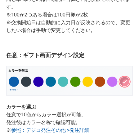
す。
※100が2つある場合は100円券が2枚
※交換開始日は自動的に入力日が反映されるので、変更
したい場合は手動で変更してください。
任意：ギフト画面デザイン設定
カラーを選ぶ
任意で10色からカラー選択が可能。
発注後はカラー名称で確認可能。
※
参照：デジコ発注その他 >発注詳細