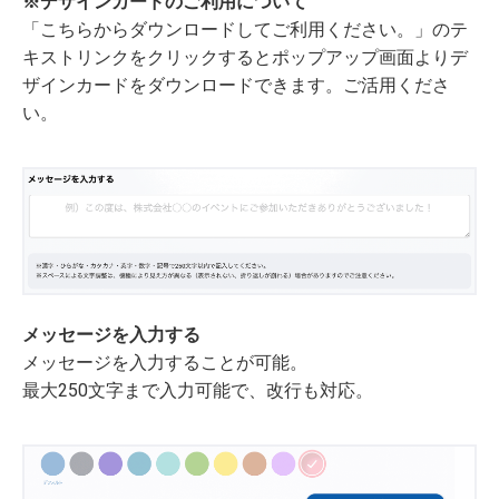
※デザインカードのご利用について
「こちらからダウンロードしてご利用ください。」のテ
キストリンクをクリックするとポップアップ画面よりデ
ザインカードをダウンロードできます。ご活用くださ
い。
メッセージを入力する
メッセージを入力することが可能。
最大250文字まで入力可能で、改行も対応。