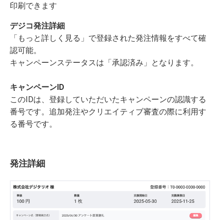
印刷できます
デジコ発注詳細
「もっと詳しく見る」で登録された発注情報をすべて確
認可能。
キャンペーンステータスは「承認済み」となります。
キャンペーンID
このIDは、登録していただいたキャンペーンの認識する
番号です。追加発注やクリエイティブ審査の際に利用す
る番号です。
発注詳細