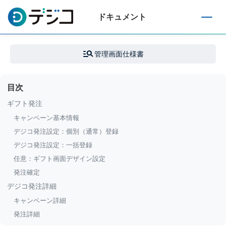
ドキュメント
T
o
g
管理画面仕様書
g
l
e
目次
n
a
ギフト発注
v
キャンペーン基本情報
i
デジコ発注設定：個別（通常）登録
g
a
デジコ発注設定：一括登録
t
任意：ギフト画面デザイン設定
i
発注確定
o
デジコ発注詳細
n
キャンペーン詳細
発注詳細