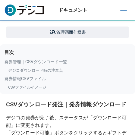
ドキュメント
T
o
g
管理画面仕様書
g
l
e
目次
n
a
発券管理｜CSVダウンロード一覧
v
デジコダウンロード時の注意点
i
発券情報CSVファイル
g
a
CSVファイルイメージ
t
i
CSVダウンロード発注｜発券情報ダウンロード
o
n
デジコの発券が完了後、ステータスが「ダウンロード可
能」に変更されます。
「ダウンロード可能」ボタンをクリックするとギフトデ