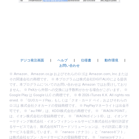
デジコ発注画面
|
ヘルプ
|
仕様書
|
動作環境
|
お問い合わせ
※ Amazon、Amazon.co.jp およびそれらのロゴは Amazon.com, Inc.または
その関連会社の商標です。 ※ 本プログラムは株式会社DIGITALIOによる提供
です。本プログラムについてのお問い合わせは Amazon ではお受けしており
ません。 ※ PeXから外部への交換には手数料がかかる場合がございます。 ※
Google Play は Google LLC の商標です。 ※ © 2026 iTunes K.K. All rights res
erved. ※ 「QUOカードPay」もしくは「クオ・カード ペイ」およびそれらの
ロゴは 株式会社クオカードの登録商標です。 ※ PayPayマネーライトは出金不
可です。 ※「au PAY」は、KDDI株式会社の商標です。 ※ 「WAON POINT」
は、イオン株式会社の登録商標です。 ※ 「WAONポイントID」は、イオンマ
ーケティング株式会社・イオンフィナンシャルサービス株式会社が発行許諾す
るサービスであり、株式会社NTTカードソリューションは、その許諾に基づき
サービスを提供しています。 ※ 「nanaco（ナナコ）」と「nanacoギフト」
は株式会社セブン・カードサービスの登録商標です。 ※ 「nanacoギフト」