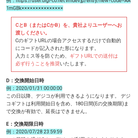
例：https://user.digi-co.net.vmdev.jp/entry/new?code=AA
1mGBk×××××××××××××××
CとB（またはCかB）を、貴社よりユーザーへお
渡しください。
CのギフトURLの場合アクセスするだけで自動的
にコードが記入された形になります。
入力ミス等を防ぐため、
ギフトURLでの送付は
必ず行うことを推奨
いたします。
D：交換開始日時
例：2020/01/31 00:00:00
この日以降、デジコが利用できるようになります。 デジ
コギフトは利用開始日を含め、180日間(Eの交換期限)ま
で交換が有効で、延長はできません。
E：交換期限日時
例：2020/07/28 23:59:59