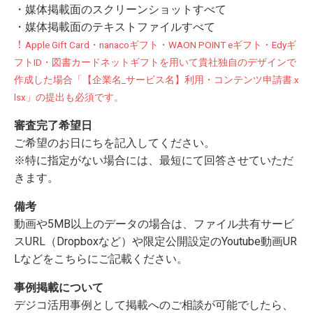
・媒体掲載面のスクリーンショットすべて
・媒体掲載面のテキストファイルすべて
！
Apple Gift Card・nanacoギフト・WAON POINT eギフト・Edyギ
フトID・図書カードネットギフトを用いて貴社独自のデザインで
作成した場合「【企業名_サービス名】利用・コンテンツ申請書.x
lsx」の提出も必須です。
審査完了希望日
ご希望のお日にちを記入してください。
※特に指定がない場合には、最短にて回答させていただ
きます。
備考
動画や5MB以上のデータの場合は、ファイル共有サービ
スURL（Dropboxなど）や限定公開設定のYoutube動画UR
Lなどをこちらにご記載ください。
事例掲載について
デジコ活用事例として掲載へのご相談が可能でしたら、