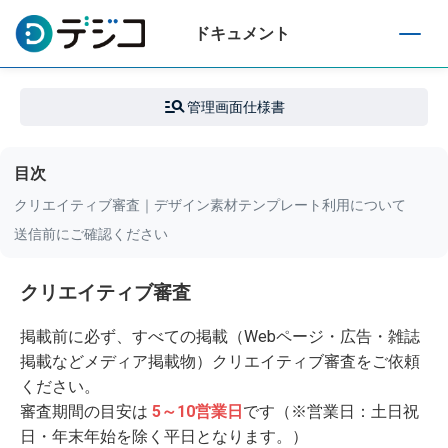
ドキュメント
T
o
g
管理画面仕様書
g
l
e
目次
n
a
クリエイティブ審査｜デザイン素材テンプレート利用について
v
送信前にご確認ください
i
g
a
クリエイティブ審査
t
i
掲載前に必ず、すべての掲載（Webページ・広告・雑誌
o
掲載などメディア掲載物）クリエイティブ審査をご依頼
n
ください。
審査期間の目安は
5～10営業日
です（※営業日：土日祝
日・年末年始を除く平日となります。）