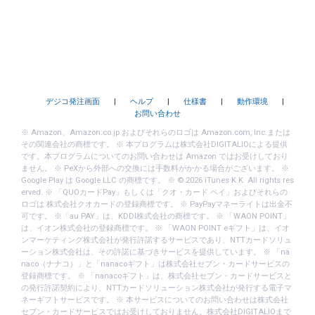
デジコ発注画面
|
ヘルプ
|
仕様書
|
動作環境
|
お問い合わせ
※ Amazon、Amazon.co.jp およびそれらのロゴは Amazon.com, Inc.または
その関連会社の商標です。 ※ 本プログラムは株式会社DIGITALIOによる提供
です。本プログラムについてのお問い合わせは Amazon ではお受けしており
ません。 ※ PeXから外部への交換には手数料がかかる場合がございます。 ※
Google Play は Google LLC の商標です。 ※ © 2026 iTunes K.K. All rights res
erved. ※ 「QUOカードPay」もしくは「クオ・カード ペイ」およびそれらの
ロゴは 株式会社クオカードの登録商標です。 ※ PayPayマネーライトは出金不
可です。 ※「au PAY」は、KDDI株式会社の商標です。 ※ 「WAON POINT」
は、イオン株式会社の登録商標です。 ※ 「WAON POINT eギフト」は、イオ
ンマーケティング株式会社が発行許諾するサービスであり、NTTカードソリュ
ーション株式会社は、その許諾に基づきサービスを提供しています。 ※ 「na
naco（ナナコ）」と「nanacoギフト」は株式会社セブン・カードサービスの
登録商標です。 ※ 「nanacoギフト」は、株式会社セブン・カードサービスと
の発行許諾契約により、NTTカードソリューション株式会社が発行する電子マ
ネーギフトサービスです。 ※ 本サービスについてのお問い合わせは株式会社
セブン・カードサービスではお受けしておりません。株式会社DIGITALIOまで