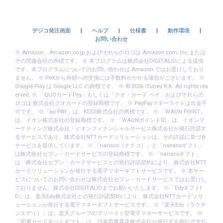
デジコ発注画面
|
ヘルプ
|
仕様書
|
動作環境
|
お問い合わせ
※ Amazon、Amazon.co.jp およびそれらのロゴは Amazon.com, Inc.または
その関連会社の商標です。 ※ 本プログラムは株式会社DIGITALIOによる提供
です。本プログラムについてのお問い合わせは Amazon ではお受けしており
ません。 ※ PeXから外部への交換には手数料がかかる場合がございます。 ※
Google Play は Google LLC の商標です。 ※ © 2026 iTunes K.K. All rights res
erved. ※ 「QUOカードPay」もしくは「クオ・カード ペイ」およびそれらの
ロゴは 株式会社クオカードの登録商標です。 ※ PayPayマネーライトは出金不
可です。 ※「au PAY」は、KDDI株式会社の商標です。 ※ 「WAON POINT」
は、イオン株式会社の登録商標です。 ※ 「WAONポイントID」は、イオンマ
ーケティング株式会社・イオンフィナンシャルサービス株式会社が発行許諾す
るサービスであり、株式会社NTTカードソリューションは、その許諾に基づき
サービスを提供しています。 ※ 「nanaco（ナナコ）」と「nanacoギフト」
は株式会社セブン・カードサービスの登録商標です。 ※ 「nanacoギフト」
は、株式会社セブン・カードサービスとの発行許諾契約により、株式会社NTT
カードソリューションが発行する電子マネーギフトサービスです。 ※ 本サー
ビスについてのお問い合わせは株式会社セブン・カードサービスではお受けし
ておりません。株式会社DIGITALIOまでお願いいたします。 ※「EdyギフトI
D」は、楽天Edy株式会社との発行許諾契約により、株式会社NTTカードソリ
ューションが発行する電子マネーギフトサービスです。 ※「楽天Edy（ラクテ
ンエディ）」は、楽天グループのプリペイド型電子マネーサービスです。 ※
「図書カードネットギフト」は、日本図書普及株式会社が発行する前払式支払