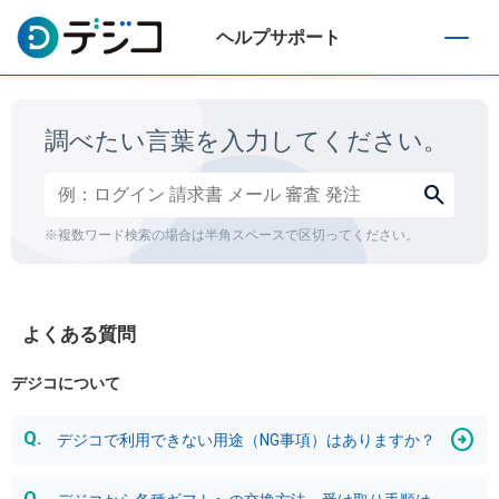
ヘルプサポート
T
o
g
g
調べたい言葉を入力してください。
l
e
search
n
a
※複数ワード検索の場合は半角スペースで区切ってください。
v
i
g
a
よくある質問
t
i
デジコについて
o
n
デジコで利用できない用途（NG事項）はありますか？