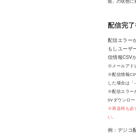
能」の状態に
配信完了
配信エラー
もしユーザ
信情報CS
※メールアド
※配信情報C
した場合は「
※配信エラー
SVダウンロ
※再送時も必
い。
例：デジコ