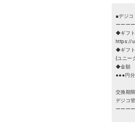
■デジコ
ーーー
◆ギフト
https:/
◆ギフ
{ユニー
◆金額
●●●円
交換期限：
デジコ管
ーーー