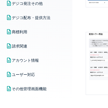
デジコ発注その他
設定券種・交換先
デジコ配布・提供方法
発注詳細機能
デジコ配布・提供方法の紹介
商標利用
発注上限と当月発券量の確認
デジコ提供時サンプルフォーマ
ロゴ・名称のテキスト記載（商
請求関連
ット
標利用）のクリエイティブガイ
ドラインについて
前払い｜請求確認・請求書発行
アプリ内・SNS配布について
アカウント情報
クリエイティブ審査
後払い｜請求確認・請求書発行
LINE：URLを外部ブラウザで開
アカウント情報｜メールアドレ
ユーザー対応
く方法
スログインの方
商標利用｜ロゴ・商標文など素
前払い｜発注明細
材ダウンロード
交換に関するお問い合わせ
その他管理画面機能
アカウント情報｜パートナーコ
前払い｜残高・残高アラート
ードログインの方
商標利用 | デザイン素材テンプ
デジコ管理番号に関するお問い
委託元一覧
レのダウンロード
合わせ
見積書作成