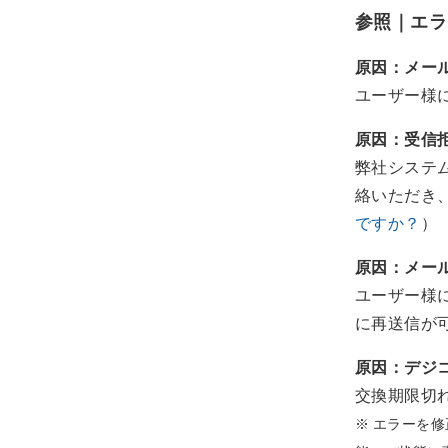
管理画面メニュー
参照｜エラ
商標利用｜スターバックス ド
インボイス対応
リンクチケット利用の注意点
原因：メー
前払い｜口座情報
ユーザー様
原因：受信
弊社システ
絡いただき
ですか？
）
原因：メー
ユーザー様
に再送信が
原因：デジ
交換期限切
※ エラーを