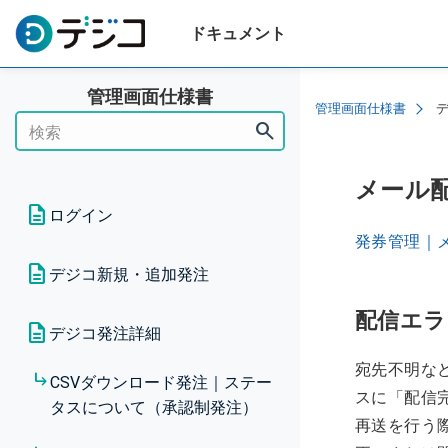
ドキュメント
管理画面仕様書
管理画面仕様書
search
メール
ログイン
発券管理｜
ログインについて
デジコ新規・追加発注
メールアドレスログイン切り替
配信エラ
デジコ新規発注
デジコ発注詳細
えについて（ログインチュート
リアル）
宛先不明な
デジコ追加発注（2回目以降の
CSVダウンロード発注｜ステー
発注）
スに「配信
タスについて（承認制発注）
初回ログインについて（ログイ
再送を行う
ンチュートリアル）
ギフト新規発注｜CSVダウンロ