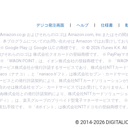
デジコ発注画面
|
ヘルプ
|
仕様書
|
、Amazon.co.jp およびそれらのロゴは Amazon.com, Inc.また
。本プログラムについてのお問い合わせは Amazon ではお受けしてお
oogle Play は Google LLC の商標です。 ※ © 2026 iTunes K.K.
びそれらのロゴは 株式会社クオカードの登録商標です。 ※ PayPayマネ
※ 「WAON POINT」は、イオン株式会社の登録商標です。 ※ 「W
サービス株式会社が発行許諾するサービスであり、株式会社NTTカー
anaco（ナナコ）」と「nanacoギフト」は株式会社セブン・カードサー
ービスとの発行許諾契約により、株式会社NTTカードソリューションが
合わせは株式会社セブン・カードサービスではお受けしておりません。株式会社
Edy株式会社との発行許諾契約により、株式会社NTTカードソリューショ
ディ）」は、楽天グループのプリペイド型電子マネーサービスです。 
支払手段です。 ※「dポイント」は株式会社NTTドコモの登録商標です
© 2014-2026 DIGITALIO,