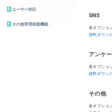
クリエイティブ審査
後払い｜請求確認・請求書発行
アカウント情報｜メールアドレ
ユーザー対応
スログインの方
商標利用｜ロゴ・商標文など素
SNS
前払い｜発注明細
材ダウンロード
交換に関するお問い合わせ
その他管理画面機能
アカウント情報｜パートナーコ
各オプショ
前払い｜残高・残高アラート
ードログインの方
商標利用 | デザイン素材テンプ
デジコ管理番号に関するお問い
資料ダウン
委託元一覧
レのダウンロード
合わせ
見積書作成
管理画面メニュー
商標利用｜スターバックス ド
インボイス対応
アンケ
リンクチケット利用の注意点
前払い｜口座情報
各オプショ
資料ダウン
その他
各オプショ