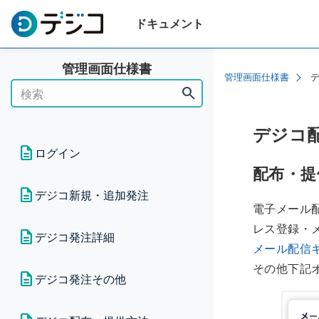
ドキュメント
管理画面仕様書
管理画面仕様書
search
デジコ
ログイン
配布・提
ログインについて
デジコ新規・追加発注
電子メール
メールアドレスログイン切り替
レス登録・
デジコ新規発注
デジコ発注詳細
えについて（ログインチュート
メール配信
リアル）
デジコ追加発注（2回目以降の
その他下記
CSVダウンロード発注｜ステー
デジコ発注その他
発注）
タスについて（承認制発注）
初回ログインについて（ログイ
ンチュートリアル）
設定券種・交換先
ギフト新規発注｜CSVダウンロ