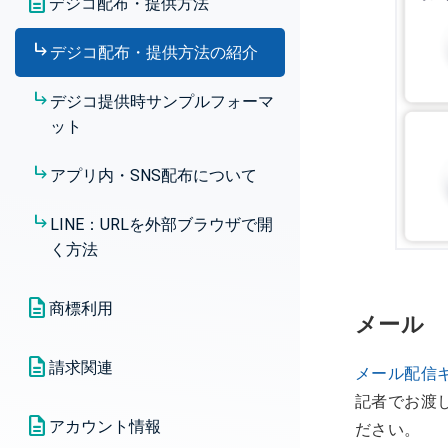
デジコ配布・提供方法
CSVダウンロード発注｜発券情
ード（即時発注）
報ダウンロード
発注詳細機能
デジコ配布・提供方法の紹介
ギフト新規発注｜CSVダウンロ
CSVダウンロード発注｜ステー
発注上限と当月発券量の確認
ード（承認制発注）
デジコ提供時サンプルフォーマ
タスについて
ット
ギフト新規発注｜メール配信
メール配信発注｜配信情報ダウ
（即時発注）
アプリ内・SNS配布について
ンロード
ギフト新規発注｜メール配信
LINE：URLを外部ブラウザで開
メール配信発注｜再送・配信エ
（承認制発注）
く方法
ラー対応
メール配信発注｜ステータスに
商標利用
メール
ついて（承認制発注）
ロゴ・名称のテキスト記載（商
請求関連
メール配信
メール配信発注｜ステータスに
標利用）のクリエイティブガイ
記者でお渡
ついて
ドラインについて
前払い｜請求確認・請求書発行
アカウント情報
ださい。