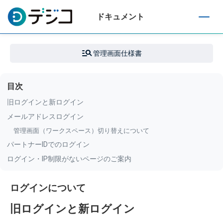
ドキュメント
T
o
g
管理画面仕様書
g
l
e
目次
n
a
旧ログインと新ログイン
v
メールアドレスログイン
i
管理画面（ワークスペース）切り替えについて
g
a
パートナーIDでのログイン
t
ログイン・IP制限がないページのご案内
i
o
ログインについて
n
旧ログインと新ログイン