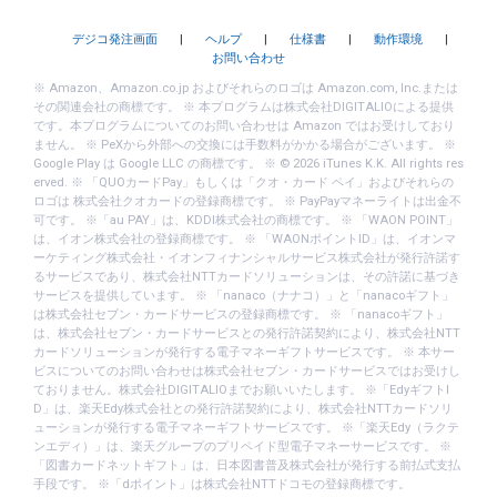
デジコ発注画面
|
ヘルプ
|
仕様書
|
動作環境
|
お問い合わせ
※ Amazon、Amazon.co.jp およびそれらのロゴは Amazon.com, Inc.または
その関連会社の商標です。 ※ 本プログラムは株式会社DIGITALIOによる提供
です。本プログラムについてのお問い合わせは Amazon ではお受けしており
ません。 ※ PeXから外部への交換には手数料がかかる場合がございます。 ※
Google Play は Google LLC の商標です。 ※ © 2026 iTunes K.K. All rights res
erved. ※ 「QUOカードPay」もしくは「クオ・カード ペイ」およびそれらの
ロゴは 株式会社クオカードの登録商標です。 ※ PayPayマネーライトは出金不
可です。 ※「au PAY」は、KDDI株式会社の商標です。 ※ 「WAON POINT」
は、イオン株式会社の登録商標です。 ※ 「WAONポイントID」は、イオンマ
ーケティング株式会社・イオンフィナンシャルサービス株式会社が発行許諾す
るサービスであり、株式会社NTTカードソリューションは、その許諾に基づき
サービスを提供しています。 ※ 「nanaco（ナナコ）」と「nanacoギフト」
は株式会社セブン・カードサービスの登録商標です。 ※ 「nanacoギフト」
は、株式会社セブン・カードサービスとの発行許諾契約により、株式会社NTT
カードソリューションが発行する電子マネーギフトサービスです。 ※ 本サー
ビスについてのお問い合わせは株式会社セブン・カードサービスではお受けし
ておりません。株式会社DIGITALIOまでお願いいたします。 ※「EdyギフトI
D」は、楽天Edy株式会社との発行許諾契約により、株式会社NTTカードソリ
ューションが発行する電子マネーギフトサービスです。 ※「楽天Edy（ラクテ
ンエディ）」は、楽天グループのプリペイド型電子マネーサービスです。 ※
「図書カードネットギフト」は、日本図書普及株式会社が発行する前払式支払
手段です。 ※「dポイント」は株式会社NTTドコモの登録商標です。