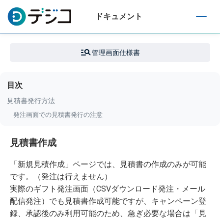
ドキュメント
T
o
g
管理画面仕様書
g
l
e
目次
n
a
見積書発行方法
v
発注画面での見積書発行の注意
i
g
a
見積書作成
t
i
「新規見積作成」ページでは、見積書の作成のみが可能
o
です。（発注は行えません）
n
実際のギフト発注画面（CSVダウンロード発注・メール
配信発注）でも見積書作成可能ですが、キャンペーン登
録、承認後のみ利用可能のため、急ぎ必要な場合は「見